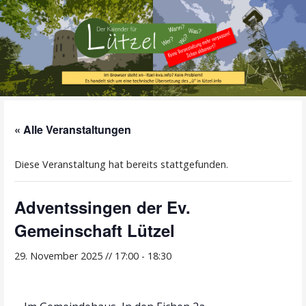
Zum
Inhalt
springen
Alle Termine im Überblick!
Der Kalender für
« Alle Veranstaltungen
Lützel
Diese Veranstaltung hat bereits stattgefunden.
Adventssingen der Ev.
Gemeinschaft Lützel
29. November 2025 // 17:00
-
18:30