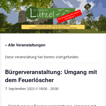
Zum
Inhalt
springen
Alle Termine im Überblick!
Der Kalender für
« Alle Veranstaltungen
Lützel
Diese Veranstaltung hat bereits stattgefunden.
Bürgerveranstaltung: Umgang mit
dem Feuerlöscher
7. September 2023 // 18:00
-
20:00