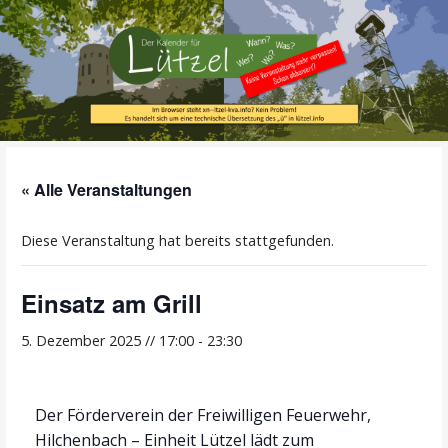
Zum
Inhalt
springen
Alle Termine im Überblick!
Der Kalender für
« Alle Veranstaltungen
Lützel
Diese Veranstaltung hat bereits stattgefunden.
Einsatz am Grill
5. Dezember 2025 // 17:00
-
23:30
Der Förderverein der Freiwilligen Feuerwehr,
Hilchenbach – Einheit Lützel lädt zum