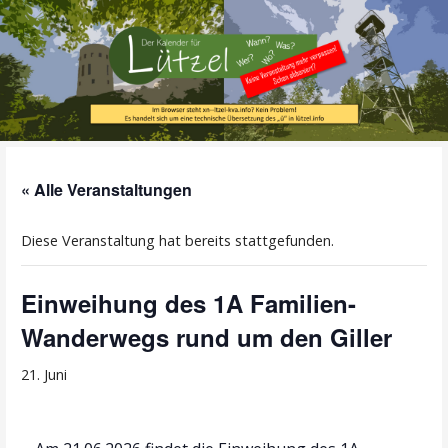
Zum
Inhalt
springen
Alle Termine im Überblick!
Der Kalender für
« Alle Veranstaltungen
Lützel
Diese Veranstaltung hat bereits stattgefunden.
Einweihung des 1A Familien-
Wanderwegs rund um den Giller
21. Juni