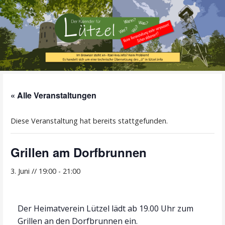
Zum
Inhalt
springen
Alle Termine im Überblick!
Der Kalender für
« Alle Veranstaltungen
Lützel
Diese Veranstaltung hat bereits stattgefunden.
Grillen am Dorfbrunnen
3. Juni // 19:00
-
21:00
Der Heimatverein Lützel lädt ab 19.00 Uhr zum
Grillen an den Dorfbrunnen ein.