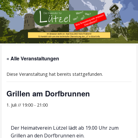
Zum
Inhalt
springen
Alle Termine im Überblick!
Der Kalender für
« Alle Veranstaltungen
Lützel
Diese Veranstaltung hat bereits stattgefunden.
Grillen am Dorfbrunnen
1. Juli // 19:00
-
21:00
Der Heimatverein Lützel lädt ab 19.00 Uhr zum
Grillen an den Dorfbrunnen ein.