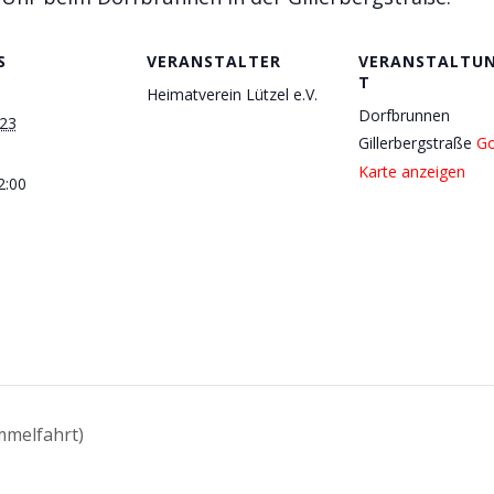
S
VERANSTALTER
VERANSTALTU
T
Heimatverein Lützel e.V.
Dorfbrunnen
023
Gillerbergstraße
Go
Karte anzeigen
2:00
mmelfahrt)