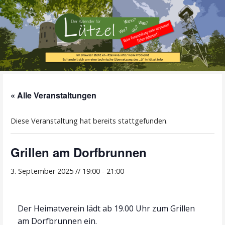
Zum
Inhalt
springen
Alle Termine im Überblick!
Der Kalender für
« Alle Veranstaltungen
Lützel
Diese Veranstaltung hat bereits stattgefunden.
Grillen am Dorfbrunnen
3. September 2025 // 19:00
-
21:00
Der Heimatverein lädt ab 19.00 Uhr zum Grillen
am Dorfbrunnen ein.