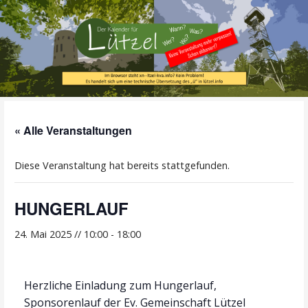
Zum
Inhalt
springen
Alle Termine im Überblick!
Der Kalender für
« Alle Veranstaltungen
Lützel
Diese Veranstaltung hat bereits stattgefunden.
HUNGERLAUF
24. Mai 2025 // 10:00
-
18:00
Herzliche Einladung zum Hungerlauf,
Sponsorenlauf der Ev. Gemeinschaft Lützel