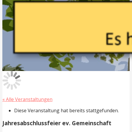
Der Kalender für Lützel
Alle Termine im Überblick!
« Alle Veranstaltungen
Diese Veranstaltung hat bereits stattgefunden.
Jahresabschlussfeier ev. Gemeinschaft