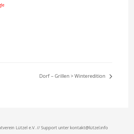
le
Dorf – Grillen > Winteredition
verein Lützel e.V. // Support unter kontakt@lützel.info