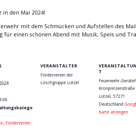
 in den Mai 2024!
uerwehr mit dem Schmücken und Aufstellen des Mai
ng für einen schönen Abend mit Musik, Speis und Tra
S
VERANSTALTER
VERANSTALTU
T
Förderverein der
Feuerwehr-Geräte
Löschgruppe Lützel
 2024
Kronprinzenstraße
Lützel
,
57271
3:00
Deutschland
Goog
altungskatego
Karte anzeigen
hr
,
Förderverein