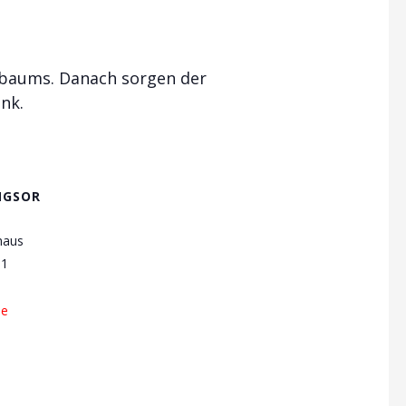
baums. Danach sorgen der
nk.
NGSOR
haus
 1
le