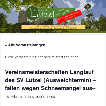
Zum
Inhalt
springen
Alle Termine im Überblick!
Der Kalender für
« Alle Veranstaltungen
Lützel
Diese Veranstaltung hat bereits stattgefunden.
Vereinsmeisterschaften Langlauf
des SV Lützel (Ausweichtermin) –
fallen wegen Schneemangel aus–
18. Februar 2023 // 10:00
-
13:00