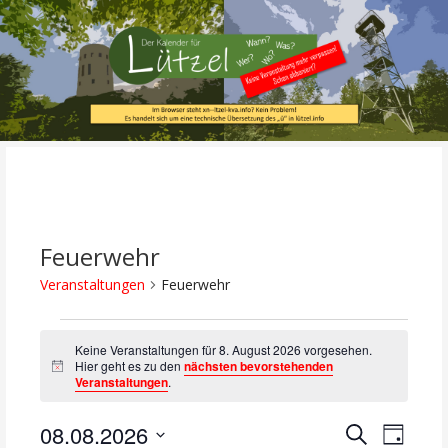
Zum
Inhalt
springen
Alle Termine im Überblick!
Der Kalender für
Lützel
Feuerwehr
Veranstaltungen
Feuerwehr
Veranstaltungen
Keine Veranstaltungen für 8. August 2026 vorgesehen.
Hier geht es zu den
nächsten bevorstehenden
für
H
Veranstaltungen
.
i
n
8.
w
08.08.2026
V
V
Suche
e
Tag